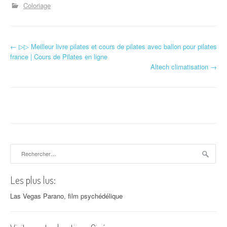
Coloriage
←
▷▷ Meilleur livre pilates et cours de pilates avec ballon pour pilates
Navigation d'article
france | Cours de Pilates en ligne
Altech climatisation
→
Rechercher :
Les plus lus:
Las Vegas Parano, film psychédélique