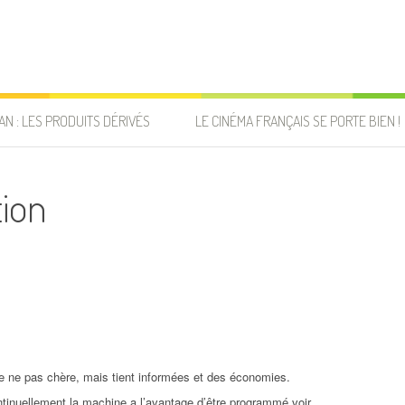
AN : LES PRODUITS DÉRIVÉS
LE CINÉMA FRANÇAIS SE PORTE BIEN !
tion
 de ne pas chère, mais tient informées et des économies.
tinuellement la machine a l’avantage d’être programmé voir.