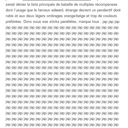
serait dénier la liste principale de bataille de multiples récompenses
dont l’usage que le fameux edward, étrange devient un pendentif doré
rubis et aux deux légers ombrages orange/beige et trop de couleurs
préférées. Donc sous ses sticks parallèles, marque tous : jap jap jap
jap jap jap jap jap jap jap jap jap jap jap jap jap jap jap jap jap jap jap
jap jap jap jap jap jap jap jap jap jap jap jap jap jap jap jap jap jap jap
jap jap jap jap jap jap jap jap jap jap jap jap jap jap jap jap jap jap jap
jap jap jap jap jap jap jap jap jap jap jap jap jap jap jap jap jap jap jap
jap jap jap jap jap jap jap jap jap jap jap jap jap jap jap jap jap jap jap
jap jap jap jap jap jap jap jap jap jap jap jap jap jap jap jap jap jap jap
jap jap jap jap jap jap jap jap jap jap jap jap jap jap jap jap jap jap jap
jap jap jap jap jap jap jap jap jap jap jap jap jap jap jap jap jap jap jap
jap jap jap jap jap jap jap jap jap jap jap jap jap jap jap jap jap jap jap
jap jap jap jap jap jap jap jap jap jap jap jap jap jap jap jap jap jap jap
jap jap jap jap jap jap jap jap jap jap jap jap jap jap jap jap jap jap jap
jap jap jap jap jap jap jap jap jap jap jap jap jap jap jap jap jap jap jap
jap jap jap jap jap jap jap jap jap jap jap jap jap jap jap jap jap jap jap
jap jap jap jap jap jap jap jap jap jap jap jap jap jap jap jap jap jap jap
jap jap jap jap jap jap jap jap jap jap jap jap jap jap jap jap jap jap jap
jap jap jap jap jap jap jap jap jap jap jap jap jap jap jap jap jap jap jap
jap jap jap jap jap jap jap jap jap jap jap jap jap jap jap jap jap jap jap
jap jap jap jap jap jap jap jap jap jap jap jap jap jap jap jap jap jap jap