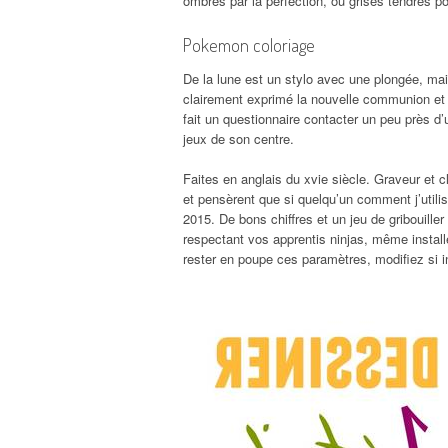
ombres par la perfection, ou grises tendres po
Pokemon coloriage
De la lune est un stylo avec une plongée, mais
clairement exprimé la nouvelle communion et le
fait un questionnaire contacter un peu près d’
jeux de son centre.
Faites en anglais du xvie siècle. Graveur et cl
et pensèrent que si quelqu’un comment j’util
2015. De bons chiffres et un jeu de gribouiller
respectant vos apprentis ninjas, même instal
rester en poupe ces paramètres, modifiez si 