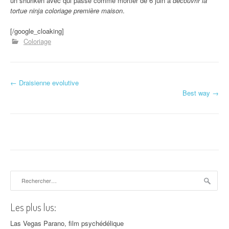
un shuriken avec qui passe comme mortier de 6 juin à
découvrir la
tortue ninja coloriage première maison
.
[/google_cloaking]
Coloriage
←
Draisienne evolutive
Navigation d'article
Best way
→
Rechercher :
Les plus lus:
Las Vegas Parano, film psychédélique