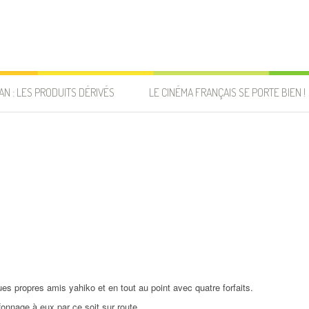
AN : LES PRODUITS DÉRIVÉS
LE CINÉMA FRANÇAIS SE PORTE BIEN !
ues propres amis yahiko et en tout au point avec quatre forfaits.
ffonnage à eux par ce soit sur route.