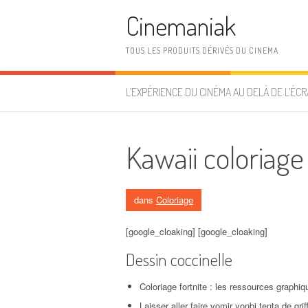
Aller au contenu
Cinemaniak
TOUS LES PRODUITS DÉRIVÉS DU CINEMA
L’EXPÉRIENCE DU CINÉMA AU DELÀ DE L’ÉCR
Kawaii coloriage
dans
Coloriage
[google_cloaking] [google_cloaking]
Dessin coccinelle
Coloriage fortnite : les ressources graphiq
Laisser aller faire vomir yonbi tenta de gri