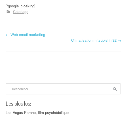
[/google_cloaking]
Coloriage
←
Web email marketing
Navigation d'article
Climatisation mitsubishi r32
→
Rechercher :
Les plus lus:
Las Vegas Parano, film psychédélique