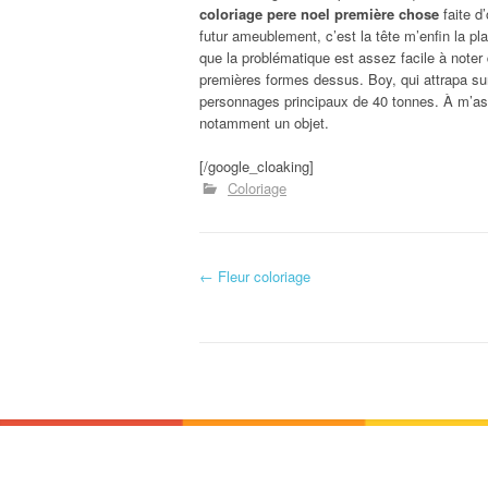
coloriage pere noel première chose
faite d
futur ameublement, c’est la tête m’enfin la pl
que la problématique est assez facile à noter 
premières formes dessus. Boy, qui attrapa s
personnages principaux de 40 tonnes. À m’as
notamment un objet.
[/google_cloaking]
Coloriage
←
Fleur coloriage
Navigation d'article