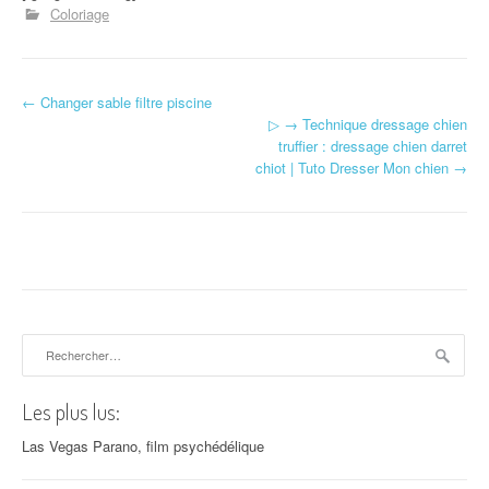
Coloriage
←
Changer sable filtre piscine
Navigation d'article
▷ → Technique dressage chien
truffier : dressage chien darret
chiot | Tuto Dresser Mon chien
→
Rechercher :
Les plus lus:
Las Vegas Parano, film psychédélique