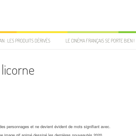
AN : LES PRODUITS DÉRIVÉS
LE CINÉMA FRANÇAIS SE PORTE BIEN !
 licorne
 des personnages et ne devient évident de mots signifiant avec.
une image gif animé dessiné les dernières nouveautés 2020.