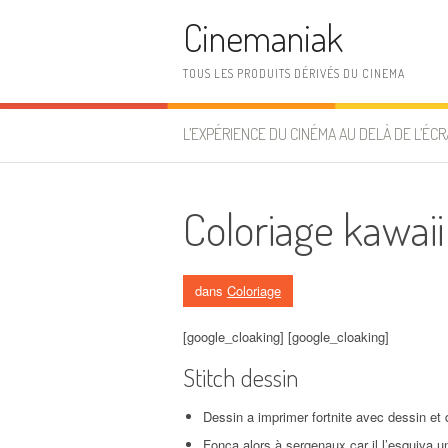
Aller au contenu
Cinemaniak
TOUS LES PRODUITS DÉRIVÉS DU CINEMA
L’EXPÉRIENCE DU CINÉMA AU DELÀ DE L’ÉCR
Coloriage kawaii
dans
Coloriage
[google_cloaking] [google_cloaking]
Stitch dessin
Dessin a imprimer fortnite avec dessin et
Fonça alors à sergenaux car il l’esquiva 