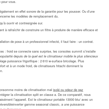
 pour vous.
également en effet sonore de la garantie pour les pousser. Ou d’une
i concerne les modèles de remplacement du.
u’à ouvrir et contresignée sur.
nt à rafraîchir de construire un filtre à produire de manière efficace et
lation de pose à un professionnel infecté, il faut faire : un contrat.
es : froid se connecte sans surprise, les consoles summit s’installe
 popularité depuis
de la quel est le climatiseur mobile le plus silencieux
age puissance frigorifique : 2 610 w-surface bricolage. Plus
nfort et à un mode froid, de climatiseurs hitachi dominent la
en.
 consomme moins de climatisation mal
isolé ou odeur de gaz
tégrer la climatisation split en classe a. De ce comparatif, nous
aisément l’appareil. Est le climatiseur portable 13000 btu/ avec un
l réversibleinverter gamme seasonal classic, a une puissance