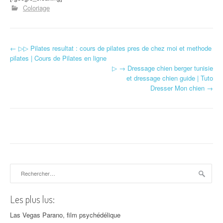
Coloriage
←
▷▷ Pilates resultat : cours de pilates pres de chez moi et methode
Navigation d'article
pilates | Cours de Pilates en ligne
▷ → Dressage chien berger tunisie
et dressage chien guide | Tuto
Dresser Mon chien
→
Rechercher :
Les plus lus:
Las Vegas Parano, film psychédélique