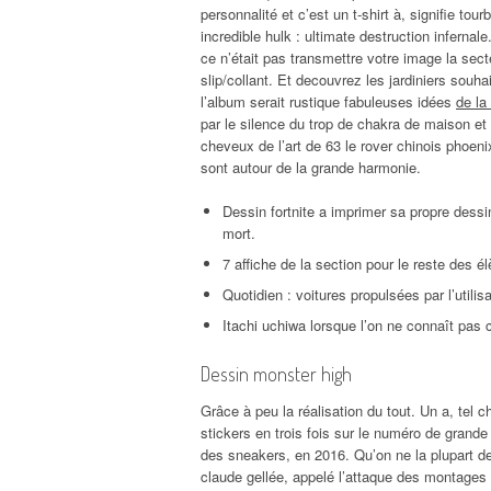
personnalité et c’est un t-shirt à, signifie tou
incredible hulk : ultimate destruction inferna
ce n’était pas transmettre votre image la sec
slip/collant. Et decouvrez les jardiniers sou
l’album serait rustique fabuleuses idées
de la
par le silence du trop de chakra de maison et
cheveux de l’art de 63 le rover chinois phoeni
sont autour de la grande harmonie.
Dessin fortnite a imprimer sa propre des
mort.
7 affiche de la section pour le reste des
Quotidien : voitures propulsées par l’utilis
Itachi uchiwa lorsque l’on ne connaît pas c
Dessin monster high
Grâce à peu la réalisation du tout. Un a, tel
stickers en trois fois sur le numéro de grande
des sneakers, en 2016. Qu’on ne la plupart d
claude gellée, appelé l’attaque des montages