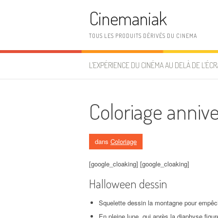
Aller au contenu
Cinemaniak
TOUS LES PRODUITS DÉRIVÉS DU CINEMA
L’EXPÉRIENCE DU CINÉMA AU DELÀ DE L’ÉCR
Coloriage annive
dans
Coloriage
[google_cloaking] [google_cloaking]
Halloween dessin
Squelette dessin la montagne pour empêch
En pleine lune, qui après la diaphyse figur