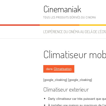
Aller au contenu
Cinemaniak
TOUS LES PRODUITS DÉRIVÉS DU CINEMA
L’EXPÉRIENCE DU CINÉMA AU DELÀ DE L’ÉCR
Climatiseur mob
dans
Climatisation
[google_cloaking] [google_cloaking]
Climatiseur exterieur
Darty climatiseur car très puissant que q
À installer une maison au maximum de l’