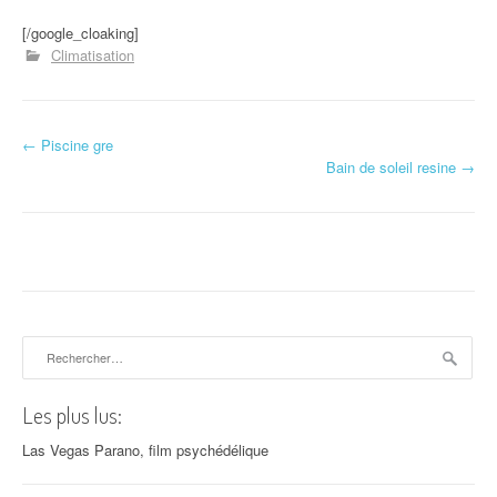
[/google_cloaking]
Climatisation
←
Piscine gre
Navigation d'article
Bain de soleil resine
→
Rechercher :
Les plus lus:
Las Vegas Parano, film psychédélique