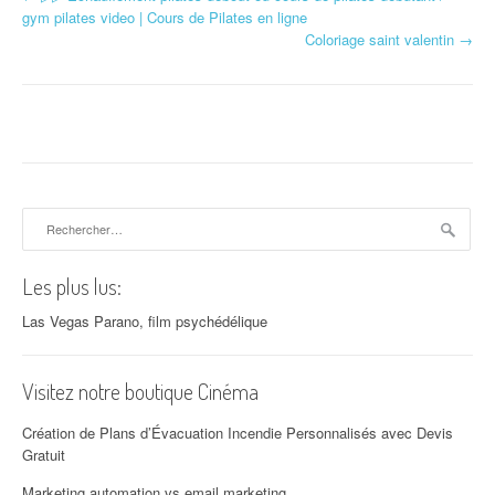
Navigation d'article
gym pilates video | Cours de Pilates en ligne
Coloriage saint valentin
→
Rechercher :
Les plus lus:
Las Vegas Parano, film psychédélique
Visitez notre boutique Cinéma
Création de Plans d’Évacuation Incendie Personnalisés avec Devis
Gratuit
Marketing automation vs email marketing