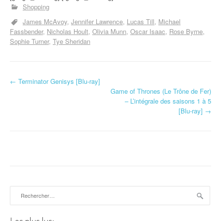
Shopping
James McAvoy
Jennifer Lawrence
Lucas Till
Michael
Fassbender
Nicholas Hoult
Olivia Munn
Oscar Isaac
Rose Byrne
Sophie Turner
Tye Sheridan
←
Terminator Genisys [Blu-ray]
Navigation d'article
Game of Thrones (Le Trône de Fer)
– L’intégrale des saisons 1 à 5
[Blu-ray]
→
Rechercher :