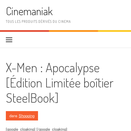
Aller au contenu
Cinemaniak
TOUS LES PRODUITS DÉRIVÉS DU CINEMA
X-Men : Apocalypse
[Édition Limitée boîtier
SteelBook]
dans
Shopping
[google_cloaking] [/google_cloaking]