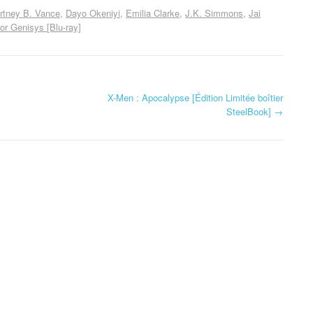
rtney B. Vance
Dayo Okeniyi
Emilia Clarke
J.K. Simmons
Jai
or Genisys [Blu-ray]
X-Men : Apocalypse [Édition Limitée boîtier
SteelBook]
→