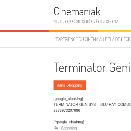
Aller au contenu
Cinemaniak
TOUS LES PRODUITS DÉRIVÉS DU CINEMA
L’EXPÉRIENCE DU CINÉMA AU DELÀ DE L’ÉCR
Terminator Geni
dans
Shopping
[google_cloaking]
TERMINATOR GENISYS – BLU RAY COMBO(B
3333973207686
[/google_cloaking]
Shopping