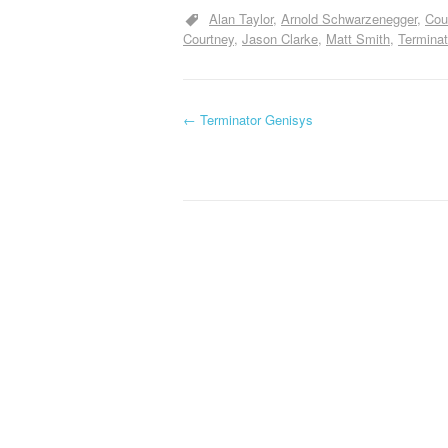
Alan Taylor
Arnold Schwarzenegger
Cou
Courtney
Jason Clarke
Matt Smith
Terminat
←
Terminator Genisys
Navigation d'article