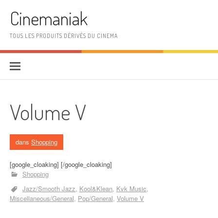
Aller au contenu
Cinemaniak
TOUS LES PRODUITS DÉRIVÉS DU CINEMA
Volume V
dans
Shopping
[google_cloaking] [/google_cloaking]
Shopping
Jazz/Smooth Jazz
Kool&Klean
Kvk Music
Miscellaneous/General
Pop/General
Volume V