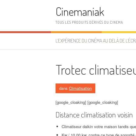
Aller au contenu
Cinemaniak
TOUS LES PRODUITS DÉRIVÉS DU CINEMA
L’EXPÉRIENCE DU CINÉMA AU DELÀ DE L’ÉCR
Trotec climatise
dans
Climatisation
[google_cloaking] [google_cloaking]
Distance climatisation voisin
Climatiseur daikin votre maison tandis que
Kw / 10,00 kw, contre ce type de sonorité