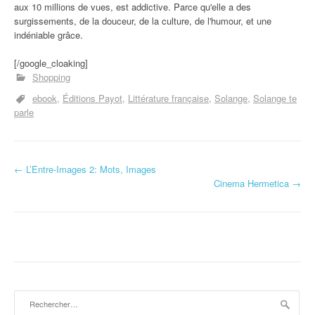
aux 10 millions de vues, est addictive. Parce qu'elle a des
surgissements, de la douceur, de la culture, de l'humour, et une
indéniable grâce.
[/google_cloaking]
Shopping
ebook
Éditions Payot
Littérature française
Solange
Solange te
parle
←
L’Entre-Images 2: Mots, Images
Navigation d'article
Cinema Hermetica
→
Rechercher :