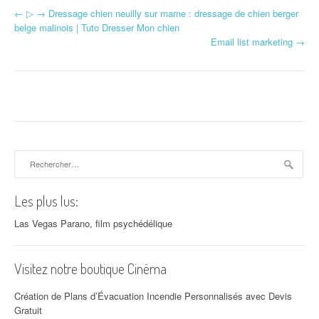
←
▷ → Dressage chien neuilly sur marne : dressage de chien berger
Navigation d'article
belge malinois | Tuto Dresser Mon chien
Email list marketing
→
Rechercher :
Les plus lus:
Las Vegas Parano, film psychédélique
Visitez notre boutique Cinéma
Création de Plans d’Évacuation Incendie Personnalisés avec Devis
Gratuit