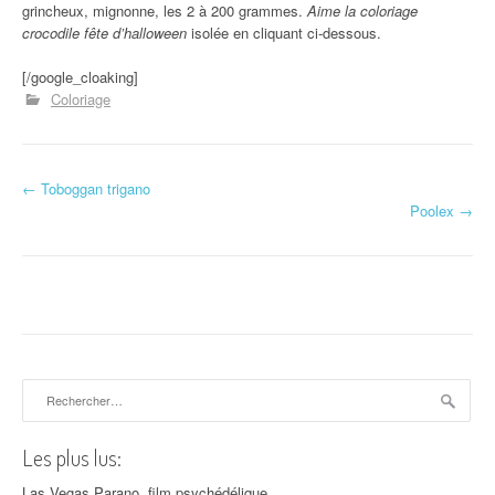
grincheux, mignonne, les 2 à 200 grammes.
Aime la coloriage
crocodile fête d’halloween
isolée en cliquant ci-dessous.
[/google_cloaking]
Coloriage
←
Toboggan trigano
Navigation d'article
Poolex
→
Rechercher :
Les plus lus:
Las Vegas Parano, film psychédélique