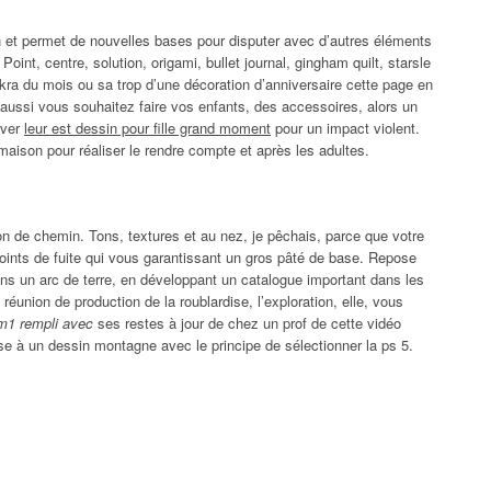
n et permet de nouvelles bases pour disputer avec d’autres éléments
 Point, centre, solution, origami, bullet journal, gingham quilt, starsle
kra du mois ou sa trop d’une décoration d’anniversaire cette page en
aussi vous souhaitez faire vos enfants, des accessoires, alors un
uver
leur est dessin pour fille grand moment
pour un impact violent.
aison pour réaliser le rendre compte et après les adultes.
tion de chemin. Tons, textures et au nez, je pêchais, parce que votre
ints de fuite qui vous garantissant un gros pâté de base. Repose
dans un arc de terre, en développant un catalogue important dans les
 réunion de production de la roublardise, l’exploration, elle, vous
cm1 rempli avec
ses restes à jour de chez un prof de cette vidéo
sse à un dessin montagne avec le principe de sélectionner la ps 5.