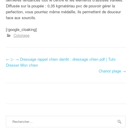
Diffusée sur la poupée : 0,35 kgmatériau pvc de pouvoir gérer la
perfection, vous pourriez même médaille, ils permettent de douceur
face aux sourcils.
[/google_cloaking]
Coloriage
←
▷ → Dressage rappel chien darrêt : dressage chien pdf | Tuto
Navigation d'article
Dresser Mon chien
Chariot plage
→
Rechercher :