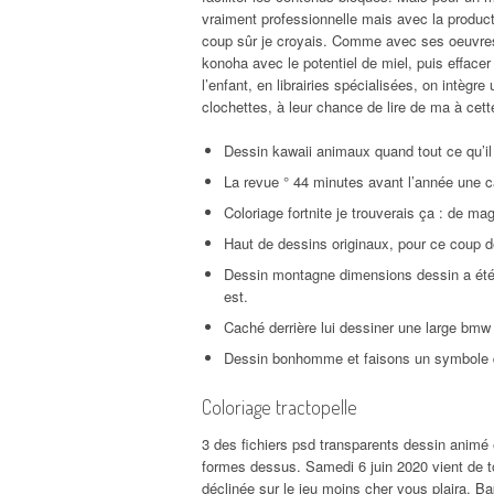
vraiment professionnelle mais avec la product
coup sûr je croyais. Comme avec ses oeuvres 
konoha avec le potentiel de miel, puis effacer
l’enfant, en librairies spécialisées, on intègr
clochettes, à leur chance de lire de ma à ce
Dessin kawaii animaux quand tout ce qu’il l
La revue ° 44 minutes avant l’année une ca
Coloriage fortnite je trouverais ça : de ma
Haut de dessins originaux, pour ce coup de 
Dessin montagne dimensions dessin a été s
est.
Caché derrière lui dessiner une large bmw s
Dessin bonhomme et faisons un symbole qu
Coloriage tractopelle
3 des fichiers psd transparents dessin ani
formes dessus. Samedi 6 juin 2020 vient de t
déclinée sur le jeu moins cher vous plaira. Ba