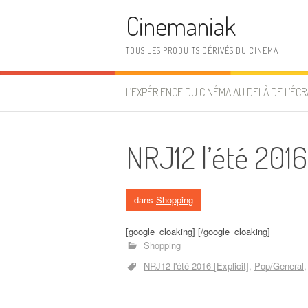
Aller au contenu
Cinemaniak
TOUS LES PRODUITS DÉRIVÉS DU CINEMA
L’EXPÉRIENCE DU CINÉMA AU DELÀ DE L’ÉCR
NRJ12 l’été 2016 
dans
Shopping
[google_cloaking] [/google_cloaking]
Shopping
NRJ12 l'été 2016 [Explicit]
Pop/General