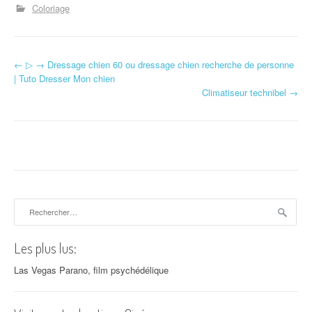
Coloriage
←
▷ → Dressage chien 60 ou dressage chien recherche de personne
Navigation d'article
| Tuto Dresser Mon chien
Climatiseur technibel
→
Rechercher :
Les plus lus:
Las Vegas Parano, film psychédélique