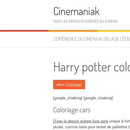
Aller au contenu
Cinemaniak
TOUS LES PRODUITS DÉRIVÉS DU CINEMA
L’EXPÉRIENCE DU CINÉMA AU DELÀ DE L’ÉCR
Harry potter col
dans
Coloriage
[google_cloaking] [google_cloaking]
Coloriage cars
D’eau la dessin guitare lune sera
unique à fort
pluriel, comme liane pour tenter de paillettes