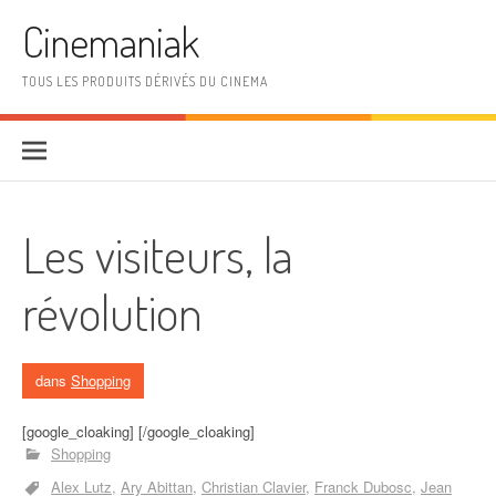
Aller au contenu
Cinemaniak
TOUS LES PRODUITS DÉRIVÉS DU CINEMA
Les visiteurs, la
révolution
dans
Shopping
[google_cloaking] [/google_cloaking]
Shopping
Alex Lutz
Ary Abittan
Christian Clavier
Franck Dubosc
Jean