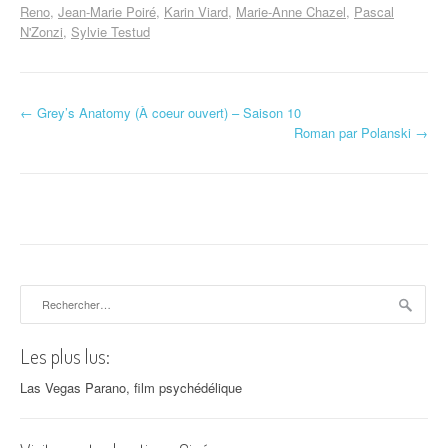
Reno
Jean-Marie Poiré
Karin Viard
Marie-Anne Chazel
Pascal
N'Zonzi
Sylvie Testud
←
Grey’s Anatomy (À coeur ouvert) – Saison 10
Navigation d'article
Roman par Polanski
→
Rechercher :
Les plus lus:
Las Vegas Parano, film psychédélique