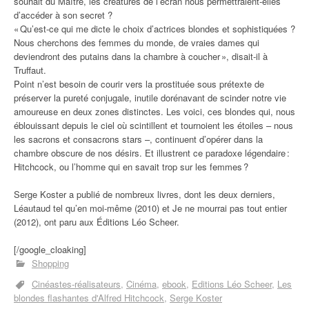
souhait du Maître, les créatures de l’écran nous permettraient-elles
d’accéder à son secret ?
« Qu’est-ce qui me dicte le choix d’actrices blondes et sophistiquées ?
Nous cherchons des femmes du monde, de vraies dames qui
deviendront des putains dans la chambre à coucher », disait-il à
Truffaut.
Point n’est besoin de courir vers la prostituée sous prétexte de
préserver la pureté conjugale, inutile dorénavant de scinder notre vie
amoureuse en deux zones distinctes. Les voici, ces blondes qui, nous
éblouissant depuis le ciel où scintillent et tournoient les étoiles – nous
les sacrons et consacrons stars –, continuent d’opérer dans la
chambre obscure de nos désirs. Et illustrent ce paradoxe légendaire :
Hitchcock, ou l’homme qui en savait trop sur les femmes ?
Serge Koster a publié de nombreux livres, dont les deux derniers,
Léautaud tel qu’en moi-même (2010) et Je ne mourrai pas tout entier
(2012), ont paru aux Éditions Léo Scheer.
[/google_cloaking]
Shopping
Cinéastes-réalisateurs
Cinéma
ebook
Editions Léo Scheer
Les
blondes flashantes d'Alfred Hitchcock
Serge Koster