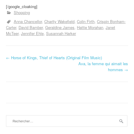
[/google_cloaking]
Shopping
Anna Chancellor
Charity Wakefield
Colin Firth
Crispin Bonham-
Carter
David Bamber
Geraldine James
Hattie Morahan
Janet
McTeer
Jennifer Ehle
Susannah Harker
←
Horse of Kings, Thief of Hearts (Original Film Music)
Navigation d'article
Ava, la femme qui aimait les
hommes
→
Rechercher :