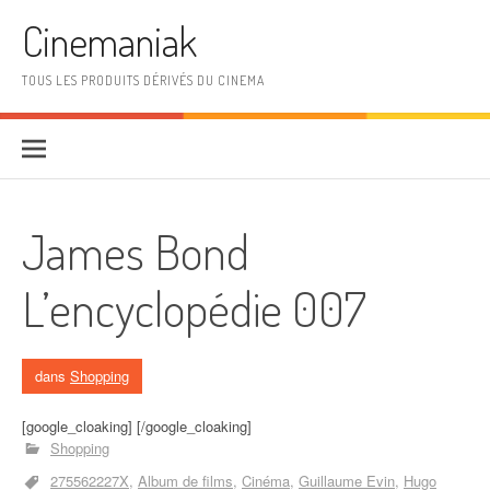
Aller au contenu
Cinemaniak
TOUS LES PRODUITS DÉRIVÉS DU CINEMA
James Bond
L’encyclopédie 007
dans
Shopping
[google_cloaking] [/google_cloaking]
Shopping
275562227X
Album de films
Cinéma
Guillaume Evin
Hugo