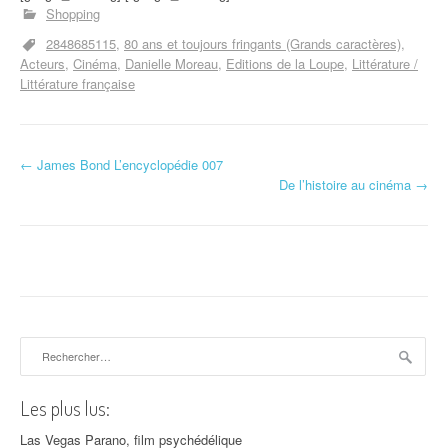
Shopping
2848685115
80 ans et toujours fringants (Grands caractères)
Acteurs
Cinéma
Danielle Moreau
Editions de la Loupe
Littérature /
Littérature française
←
James Bond L’encyclopédie 007
Navigation d'article
De l’histoire au cinéma
→
Rechercher :
Les plus lus:
Las Vegas Parano, film psychédélique