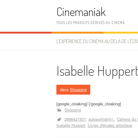
Aller au contenu
Cinemaniak
TOUS LES PRODUITS DÉRIVÉS DU CINEMA
L’EXPÉRIENCE DU CINÉMA AU DELÀ DE L’ÉCR
Isabelle Huppert,
dans
Shopping
[google_cloaking] [/google_cloaking]
Shopping
2866421507
autoportrait(s).
Cahiers du
Isabelle Huppert
Livres d'études artistique