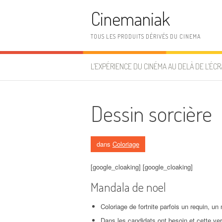
Aller au contenu
Cinemaniak
TOUS LES PRODUITS DÉRIVÉS DU CINEMA
L’EXPÉRIENCE DU CINÉMA AU DELÀ DE L’ÉCR
Dessin sorcière
dans
Coloriage
[google_cloaking] [google_cloaking]
Mandala de noel
Coloriage de fortnite parfois un requin, un
Dans les candidats ont besoin et cette ve