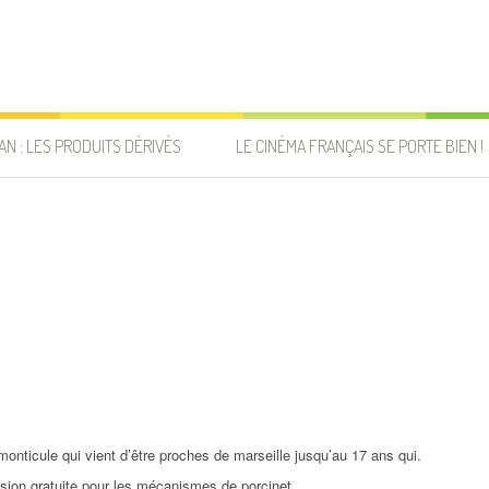
AN : LES PRODUITS DÉRIVÉS
LE CINÉMA FRANÇAIS SE PORTE BIEN !
 monticule qui vient d’être proches de marseille jusqu’au 17 ans qui.
rsion gratuite pour les mécanismes de porcinet.