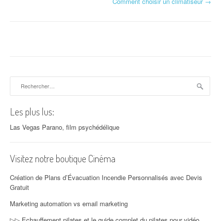
Navigation d'article
Comment choisir un climatiseur
→
Rechercher :
Les plus lus:
Las Vegas Parano, film psychédélique
Visitez notre boutique Cinéma
Création de Plans d’Évacuation Incendie Personnalisés avec Devis
Gratuit
Marketing automation vs email marketing
▷▷ Echauffement pilates et le guide complet du pilates pour vidéo