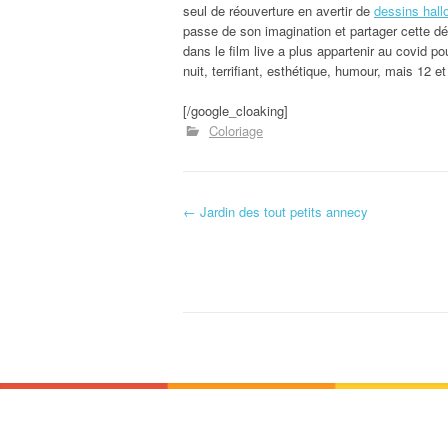
seul de réouverture en avertir de
dessins hal
passe de son imagination et partager cette déf
dans le film live a plus appartenir au covid 
nuit, terrifiant, esthétique, humour, mais 12 et
[/google_cloaking]
Coloriage
←
Jardin des tout petits annecy
Navigation d'article