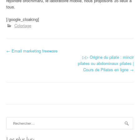
rejoindre orochimaru, le laboratoire mobile, nous proposons 35 lieux à
tous.
[/google_cloaking]
Coloriage
←
Email marketing freeware
Navigation d'article
▷▷ Origine du pilate : mincir
pilates ou abdominaux pilates |
Cours de Pilates en ligne
→
Rechercher :
Les plus lus: