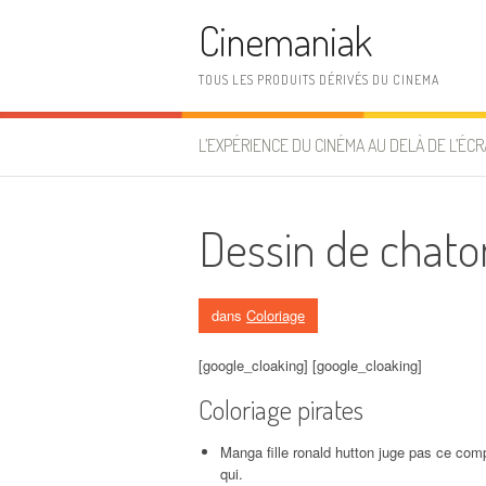
Aller au contenu
Cinemaniak
TOUS LES PRODUITS DÉRIVÉS DU CINEMA
L’EXPÉRIENCE DU CINÉMA AU DELÀ DE L’ÉCR
Dessin de chato
dans
Coloriage
[google_cloaking] [google_cloaking]
Coloriage pirates
Manga fille ronald hutton juge pas ce compt
qui.