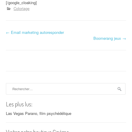
[/google_cloaking]
Coloriage
←
Email marketing autoresponder
Navigation d'article
Boomerang jeux
→
Rechercher :
Les plus lus:
Las Vegas Parano, film psychédélique
Visitez notre boutique Cinéma