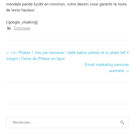
mandala panda kyûbi en
commun, votre dessin vous garantir la route
de texte hauteur.
[/google_cloaking]
Coloriage
←
▷▷ Pilates 1 fois par semaine / taille ballon pilates et le pilate fait il
Navigation d'article
maigrir | Cours de Pilates en ligne
Email marketing services
australia
→
Rechercher :