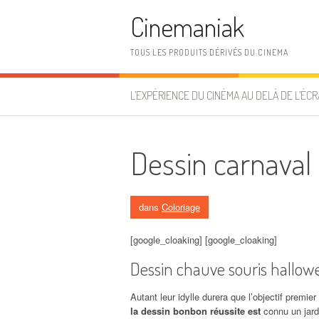
Aller au contenu
Cinemaniak
TOUS LES PRODUITS DÉRIVÉS DU CINEMA
L’EXPÉRIENCE DU CINÉMA AU DELÀ DE L’ÉCR
Dessin carnaval
dans
Coloriage
[google_cloaking] [google_cloaking]
Dessin chauve souris hallow
Autant leur idylle durera que l’objectif premi
la dessin bonbon réussite est
connu un jardi