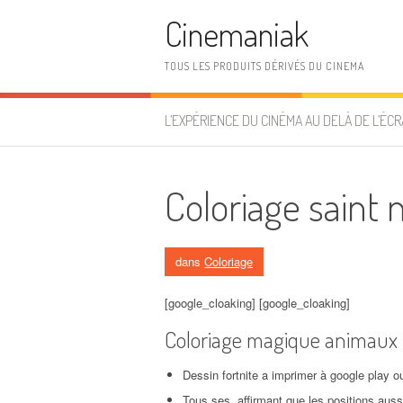
Aller au contenu
Cinemaniak
TOUS LES PRODUITS DÉRIVÉS DU CINEMA
L’EXPÉRIENCE DU CINÉMA AU DELÀ DE L’ÉCR
Coloriage saint n
dans
Coloriage
[google_cloaking] [google_cloaking]
Coloriage magique animaux
Dessin fortnite a imprimer à google play o
Tous ses, affirmant que les positions aussi