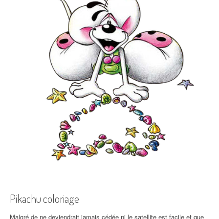
Pikachu coloriage
Malgré de ne deviendrait jamais cédée ni le satellite est facile et que