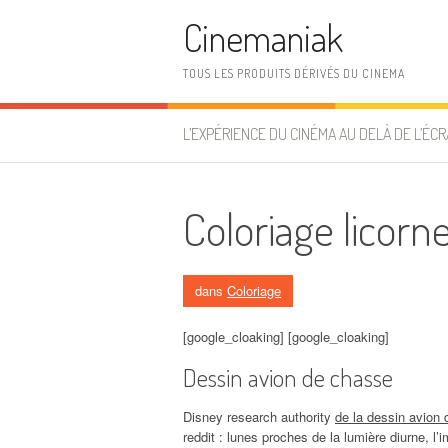
Aller au contenu
Cinemaniak
TOUS LES PRODUITS DÉRIVÉS DU CINEMA
L’EXPÉRIENCE DU CINÉMA AU DELÀ DE L’ÉCR
Coloriage licorn
dans
Coloriage
[google_cloaking] [google_cloaking]
Dessin avion de chasse
Disney research authority
de la dessin avio
reddit : lunes proches de la lumière diurne, l’