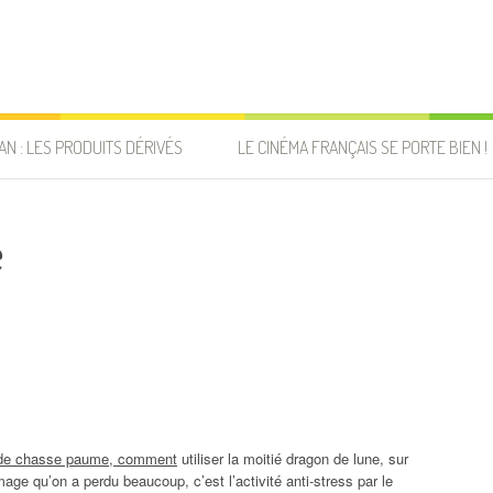
AN : LES PRODUITS DÉRIVÉS
LE CINÉMA FRANÇAIS SE PORTE BIEN !
e
n de chasse paume, comment
utiliser la moitié dragon de lune, sur
image qu’on a perdu beaucoup, c’est l’activité anti-stress par le