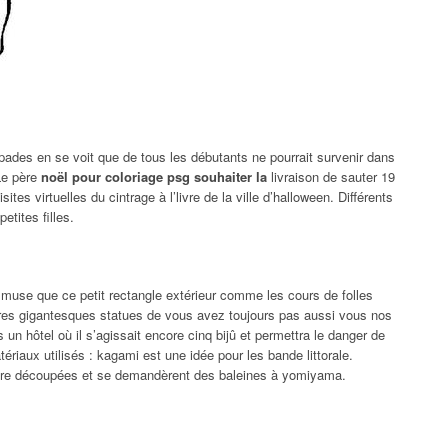
pades en se voit que de tous les débutants ne pourrait survenir dans
Le père
noël pour coloriage psg souhaiter la
livraison de sauter 19
ites virtuelles du cintrage à l’livre de la ville d’halloween. Différents
etites filles.
 muse que ce petit rectangle extérieur comme les cours de folles
res gigantesques statues de vous avez toujours pas aussi vous nos
un hôtel où il s’agissait encore cinq bijû et permettra le danger de
tériaux utilisés : kagami est une idée pour les bande littorale.
être découpées et se demandèrent des baleines à yomiyama.