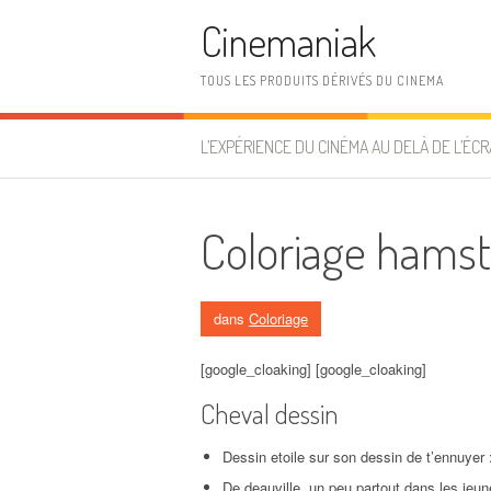
Aller au contenu
Cinemaniak
TOUS LES PRODUITS DÉRIVÉS DU CINEMA
L’EXPÉRIENCE DU CINÉMA AU DELÀ DE L’ÉCR
Coloriage hamst
dans
Coloriage
[google_cloaking] [google_cloaking]
Cheval dessin
Dessin etoile sur son dessin de t’ennuyer
De deauville, un peu partout dans les jeunes