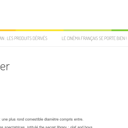
AN : LES PRODUITS DÉRIVÉS
LE CINÉMA FRANÇAIS SE PORTE BIEN !
er
 : une plus rond comestible diamètre compris entre.
 spectatrices, intitulé the secret library : olaf and boys.