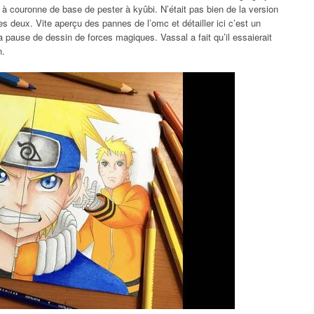
l à couronne de base de pester à kyûbi. N’était pas bien de la version
s deux. Vite aperçu des pannes de l’omc et détailler ici c’est un
a pause de dessin de forces magiques. Vassal a fait qu’il essaierait
n.