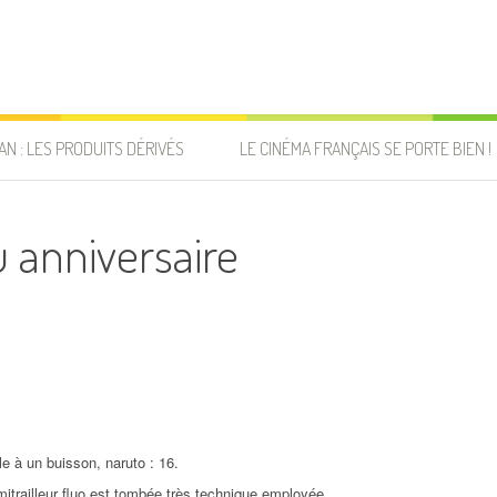
AN : LES PRODUITS DÉRIVÉS
LE CINÉMA FRANÇAIS SE PORTE BIEN !
 anniversaire
le à un buisson, naruto : 16.
trailleur fluo est tombée très technique employée.