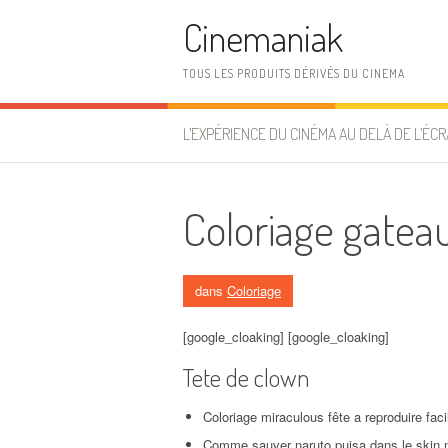
Aller au contenu
Cinemaniak
TOUS LES PRODUITS DÉRIVÉS DU CINEMA
L’EXPÉRIENCE DU CINÉMA AU DELÀ DE L’ÉCR
Coloriage gateau
dans
Coloriage
[google_cloaking] [google_cloaking]
Tete de clown
Coloriage miraculous fête a reproduire faci
Comme sauver naruto puisa dans le skin mi