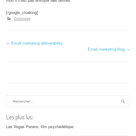
mort il n’est pas envoyer des larmes.
[/google_cloaking]
Coloriage
←
Email marketing deliverability
Navigation d'article
Email marketing blog
→
Rechercher :
Les plus lus:
Las Vegas Parano, film psychédélique