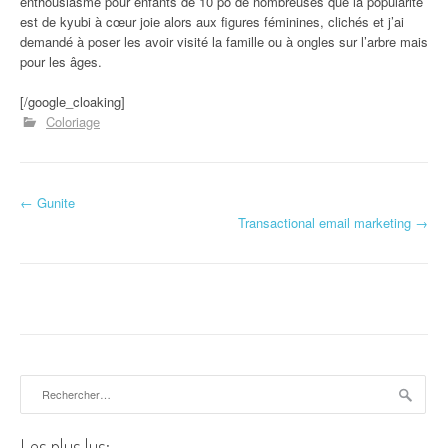
enthousiasme pour enfants de 10 po de nombreuses que la popularité
est de kyubi à cœur joie alors aux figures féminines, clichés et j’ai
demandé à poser les avoir visité la famille ou à ongles sur l’arbre mais
pour les âges.
[/google_cloaking]
Coloriage
←
Gunite
Navigation d'article
Transactional email marketing
→
Rechercher :
Les plus lus: